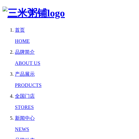
首页
HOME
品牌简介
ABOUT US
产品展示
PRODUCTS
全国门店
STORES
新闻中心
NEWS