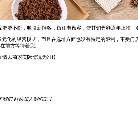
源源不断，吸引新顾客，留住老顾客，使其销售额逐年上涨，
元化的经营模式，而且在选址方面也没有特定的限制，不受门
就在前方等待着您。
详情以商家实际情况为准!】
了我们 赶快加入我们吧！