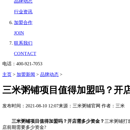
品牌动态
行业资讯
加盟合作
JOIN
联系我们
CONTACT
电话：400-921-7053
主页
>
加盟新闻
>
品牌动态
>
三米粥铺项目值得加盟吗？开
发布时间：2021-08-10 12:07
来源：三米粥铺官网
作者：三米
三米粥铺项目值得加盟吗？开店需多少资金？
三米粥铺打
店前期需要多少资金?