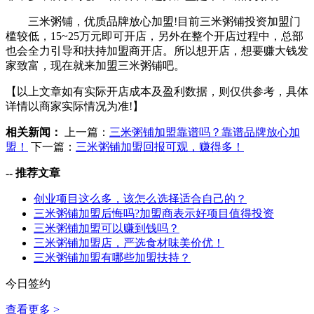
三米粥铺，优质品牌放心加盟!目前三米粥铺投资加盟门
槛较低，15~25万元即可开店，另外在整个开店过程中，总部
也会全力引导和扶持加盟商开店。所以想开店，想要赚大钱发
家致富，现在就来加盟三米粥铺吧。
【以上文章如有实际开店成本及盈利数据，则仅供参考，具体
详情以商家实际情况为准!】
相关新闻：
上一篇：
三米粥铺加盟靠谱吗？靠谱品牌放心加
盟！
下一篇：
三米粥铺加盟回报可观，赚得多！
--
推荐文章
创业项目这么多，该怎么选择适合自己的？
三米粥铺加盟后悔吗?加盟商表示好项目值得投资
三米粥铺加盟可以赚到钱吗？
三米粥铺加盟店，严选食材味美价优！
三米粥铺加盟有哪些加盟扶持？
今日签约
查看更多 >