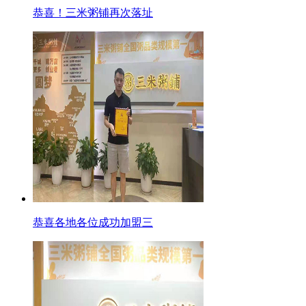
恭喜！三米粥铺再次落址
恭喜各地各位成功加盟三