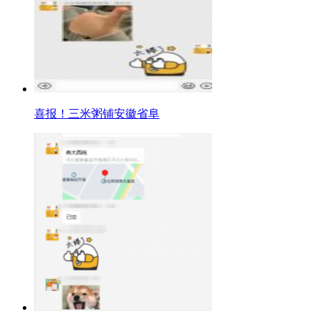
喜报！三米粥铺安徽省阜