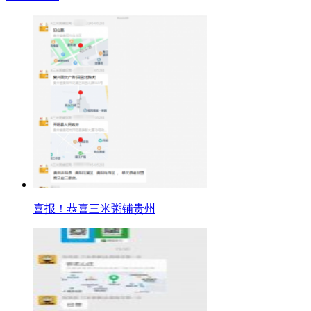
喜报！恭喜三米粥铺贵州