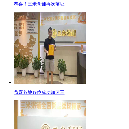
恭喜！三米粥铺再次落址
恭喜各地各位成功加盟三