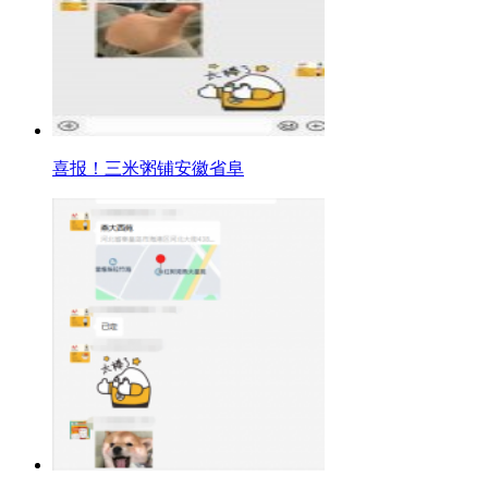
喜报！三米粥铺安徽省阜