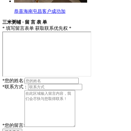
恭喜海南屯昌客户成功加
三米粥铺 · 留 言 表 单
* 填写留言表单 获取联系优先权 *
*
您的姓名:
*
联系方式：
*
您的留言: