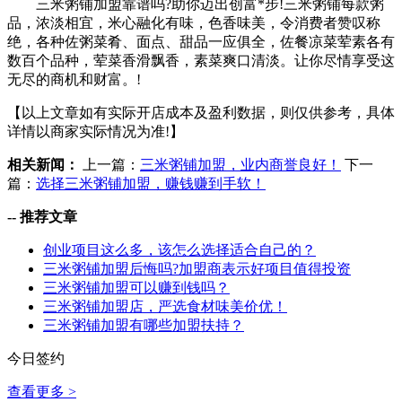
三米粥铺加盟靠谱吗?助你迈出创富*步!三米粥铺每款粥
品，浓淡相宜，米心融化有味，色香味美，令消费者赞叹称
绝，各种佐粥菜肴、面点、甜品一应俱全，佐餐凉菜荤素各有
数百个品种，荤菜香滑飘香，素菜爽口清淡。让你尽情享受这
无尽的商机和财富。!
【以上文章如有实际开店成本及盈利数据，则仅供参考，具体
详情以商家实际情况为准!】
相关新闻：
上一篇：
三米粥铺加盟，业内商誉良好！
下一
篇：
选择三米粥铺加盟，赚钱赚到手软！
--
推荐文章
创业项目这么多，该怎么选择适合自己的？
三米粥铺加盟后悔吗?加盟商表示好项目值得投资
三米粥铺加盟可以赚到钱吗？
三米粥铺加盟店，严选食材味美价优！
三米粥铺加盟有哪些加盟扶持？
今日签约
查看更多 >