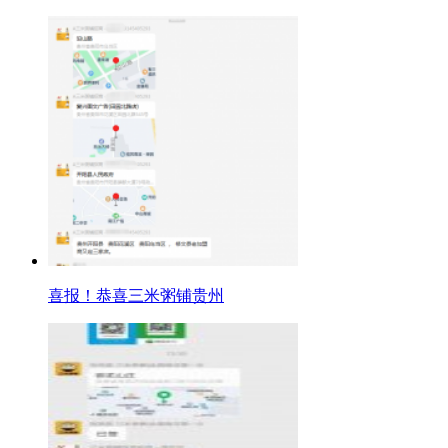
喜报！恭喜三米粥铺贵州