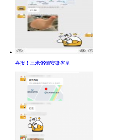
喜报！三米粥铺安徽省阜