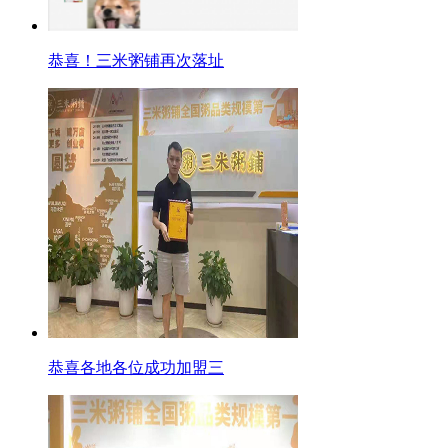
恭喜！三米粥铺再次落址
恭喜各地各位成功加盟三