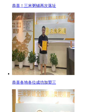
恭喜！三米粥铺再次落址
恭喜各地各位成功加盟三