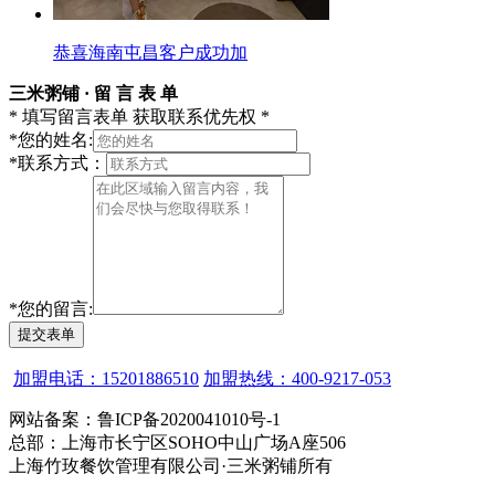
恭喜海南屯昌客户成功加
三米粥铺 · 留 言 表 单
* 填写留言表单 获取联系优先权 *
*
您的姓名:
*
联系方式：
*
您的留言:
提交表单
加盟电话：15201886510
加盟热线：400-9217-053
网站备案：鲁ICP备2020041010号-1
总部：上海市长宁区SOHO中山广场A座506
上海竹玫餐饮管理有限公司·三米粥铺所有