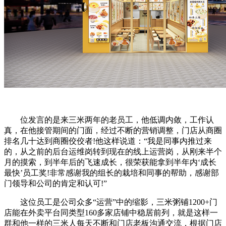
位发言的是来三米两年的老员工，他低调内敛，工作认
真，在他接管期间的门面，经过不断的营销调整，门店从商圈
排名几十达到商圈佼佼者!他这样说道：“我是同事内推过来
的，从之前的后台运维岗转到现在的线上运营岗，从刚来半个
月的摸索，到半年后的飞速成长，很荣获能拿到半年内‘成长
最快’员工奖!非常感谢我的组长的栽培和同事的帮助，感谢部
门领导和公司的肯定和认可!”
这位员工是公司众多“运营”中的缩影，三米粥铺1200+门
店能在外卖平台同类型160多家店铺中稳居前列，就是这样一
群和他一样的三米人每天不断和门店老板沟通交流，根据门店