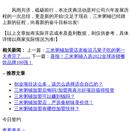
风雨共济，砥砺前行，本次庆典活动是对公司六年发展历
程的一次总结，更是新的开始!立足于现在，三米粥铺已经踏
上新的征程，向着新的奋斗目标出发!
【以上文章如有实际开店成本及盈利数据，则仅供参考，具体
详情以商家实际情况为准!】
相关新闻：
上一篇：
三米粥铺加盟店老板说几辈子吃的粥一
天煮完了……
下一篇：
喜报！三米粥铺入选2022全球连锁餐
饮品牌100强！
--
推荐文章
创业项目这么多，该怎么选择适合自己的？
三米粥铺加盟后悔吗?加盟商表示好项目值得投资
三米粥铺加盟可以赚到钱吗？
三米粥铺加盟店，严选食材味美价优！
三米粥铺加盟有哪些加盟扶持？
今日签约
查看更多 >