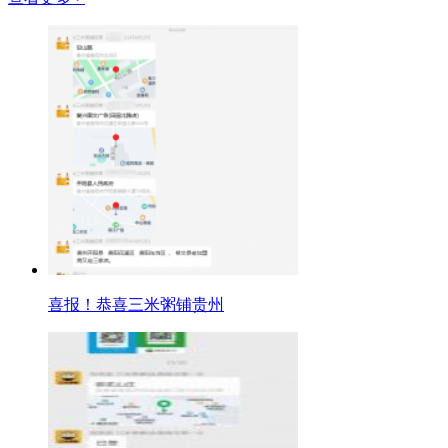
喜报！恭喜三米粥铺贵州