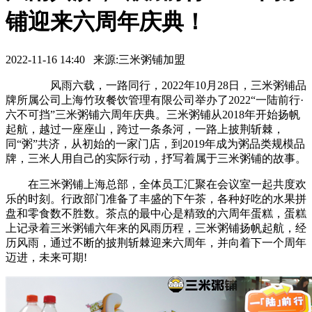
铺迎来六周年庆典！
2022-11-16 14:40 来源:三米粥铺加盟
风雨六载，一路同行，2022年10月28日，三米粥铺品
牌所属公司上海竹玫餐饮管理有限公司举办了2022“一陆前行·
六不可挡”三米粥铺六周年庆典。三米粥铺从2018年开始扬帆
起航，越过一座座山，跨过一条条河，一路上披荆斩棘，
同“粥”共济，从初始的一家门店，到2019年成为粥品类规模品
牌，三米人用自己的实际行动，抒写着属于三米粥铺的故事。
在三米粥铺上海总部，全体员工汇聚在会议室一起共度欢
乐的时刻。行政部门准备了丰盛的下午茶，各种好吃的水果拼
盘和零食数不胜数。茶点的最中心是精致的六周年蛋糕，蛋糕
上记录着三米粥铺六年来的风雨历程，三米粥铺扬帆起航，经
历风雨，通过不断的披荆斩棘迎来六周年，并向着下一个周年
迈进，未来可期!