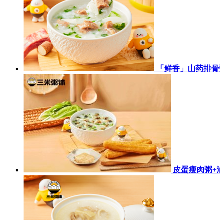
「鲜香」山药排骨
皮蛋瘦肉粥+