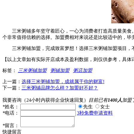
三米粥铺多年坚守着匠心，一心为消费者打造高质量美食。目
个非常值得信赖的选择。加盟费相对来说还是比较适中的，毕
三米粥铺加盟，完成致富梦想！选择三米粥铺加盟项目，不
【以上文章如有实际开店成本及盈利数据，则仅供参考，具体
标签：
三米粥铺加盟
粥铺加盟
粥店加盟
上一篇：
选择三米粥铺加盟，成就属于你的财富!
下一篇：
三米粥铺品牌怎么样？加盟好不好？
我要咨询
（24小时内获得企业快速回复）
目前已有
1400人
加盟
*
姓名：
先生
女士
*
电话：
3秒免费申请资料
*
留言：
快捷留言