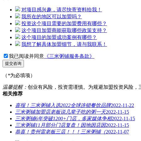
对项目感兴趣，请尽快寄资料给我！
我所在的地区可以加盟吗？
投资这个项目需要的加盟费用有哪些？
这个项目加盟商能获取哪些政策支持？
这个项目的加盟成功案例有哪些？
我想了解具体加盟细节，请与我联系！
我已阅读并同意
《三米粥铺服务条款》
提交咨询
（
*
为必填项）
温馨提醒：
创业有风险，投资需谨慎。为规避加盟投资风险，
相关推荐
喜报！三米粥铺入选2022全球连锁餐饮品牌
2022-11-22
三米粥铺加盟店老板说几辈子吃的粥一天
2022-11-15
三米粥铺6年突破1200+门店，多家媒体争相
2022-11-15
三米粥铺11月部分门店复盘！因地因店因
2022-11-15
恭喜！贵州雷老板三店！！！三米粥铺（
2022-11-07