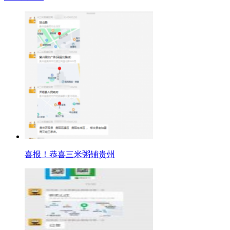
喜报！恭喜三米粥铺贵州