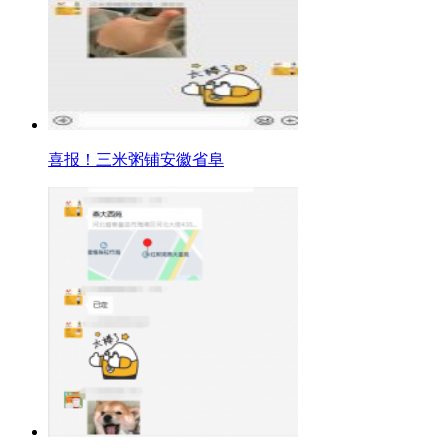
喜报！三米粥铺安徽省阜