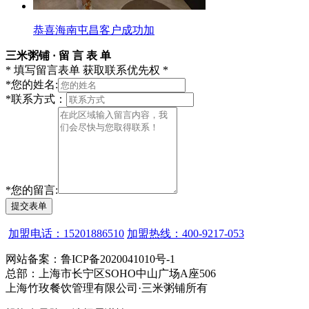
恭喜海南屯昌客户成功加
三米粥铺 · 留 言 表 单
* 填写留言表单 获取联系优先权 *
*
您的姓名:
*
联系方式：
*
您的留言:
提交表单
加盟电话：15201886510
加盟热线：400-9217-053
网站备案：鲁ICP备2020041010号-1
总部：上海市长宁区SOHO中山广场A座506
上海竹玫餐饮管理有限公司·三米粥铺所有