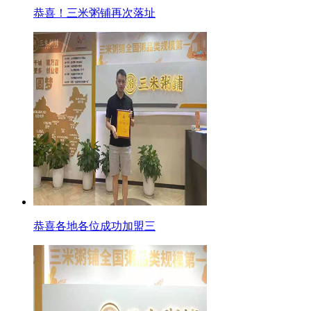
恭喜！三米粥铺再次落址
恭喜各地各位成功加盟三