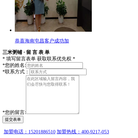
恭喜海南屯昌客户成功加
三米粥铺 · 留 言 表 单
* 填写留言表单 获取联系优先权 *
*
您的姓名:
*
联系方式：
*
您的留言:
提交表单
加盟电话：15201886510
加盟热线：400-9217-053