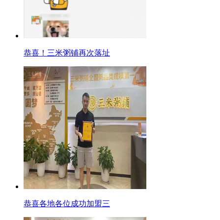
恭喜！三米粥铺再次落址
恭喜各地各位成功加盟三