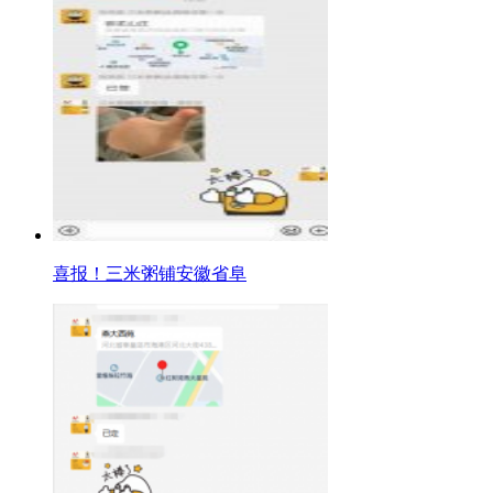
喜报！三米粥铺安徽省阜