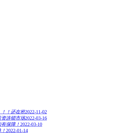
！！！还在抢
2022-11-02
投资连锁市场
2022-03-16
加有保障！
2022-03-10
单！
2022-01-14