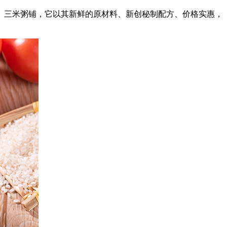
三米粥铺，它以其新鲜的原材料、新创秘制配方、价格实惠，