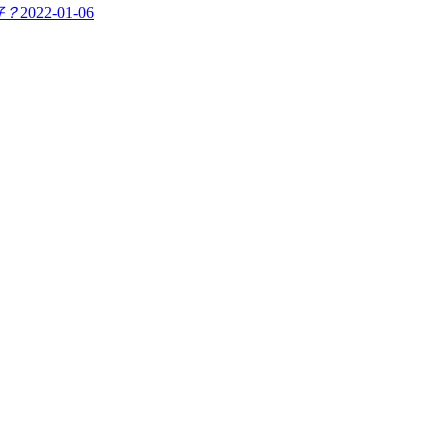
好？
2022-01-06