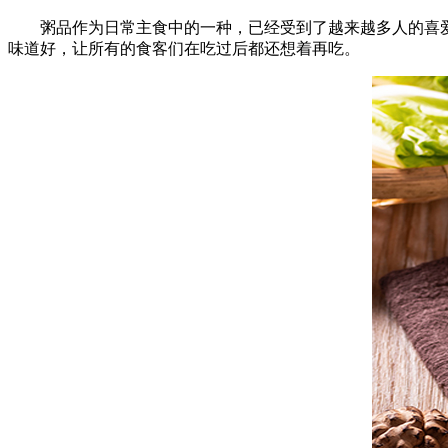
粥品作为日常主食中的一种，已经受到了越来越多人的喜爱
味道好，让所有的食客们在吃过后都还想着再吃。