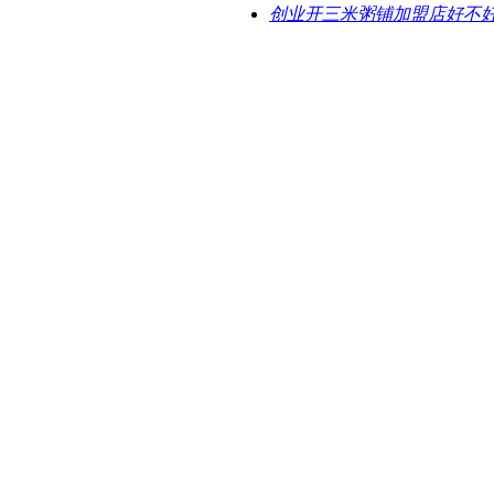
创业开三米粥铺加盟店好不