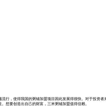
越流行，使得我国的粥铺加盟项目因此发展得很快。对于投资者
注。想要创造出自己的财富，三米粥铺加盟值得信赖。