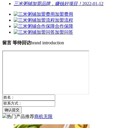
三米粥铺加盟品牌，赚钱好项目！
2022-01-12
加盟费用
加盟流程
合作保障
加盟问答
留言 等待回访
brand introduction
确认提交
热门产品推荐
商机无限