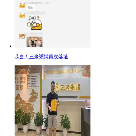
恭喜！三米粥铺再次落址