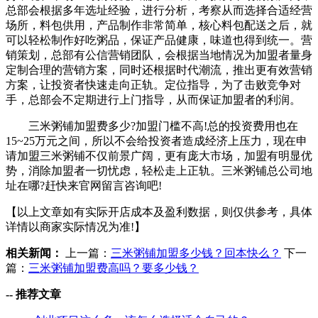
总部会根据多年选址经验，进行分析，考察从而选择合适经营
场所，料包供用，产品制作非常简单，核心料包配送之后，就
可以轻松制作好吃粥品，保证产品健康，味道也得到统一。营
销策划，总部有公信营销团队，会根据当地情况为加盟者量身
定制合理的营销方案，同时还根据时代潮流，推出更有效营销
方案，让投资者快速走向正轨。定位指导，为了击败竞争对
手，总部会不定期进行上门指导，从而保证加盟者的利润。
三米粥铺加盟费多少?加盟门槛不高!总的投资费用也在
15~25万元之间，所以不会给投资者造成经济上压力，现在申
请加盟三米粥铺不仅前景广阔，更有庞大市场，加盟有明显优
势，消除加盟者一切忧虑，轻松走上正轨。三米粥铺总公司地
址在哪?赶快来官网留言咨询吧!
【以上文章如有实际开店成本及盈利数据，则仅供参考，具体
详情以商家实际情况为准!】
相关新闻：
上一篇：
三米粥铺加盟多少钱？回本快么？
下一
篇：
三米粥铺加盟费高吗？要多少钱？
--
推荐文章