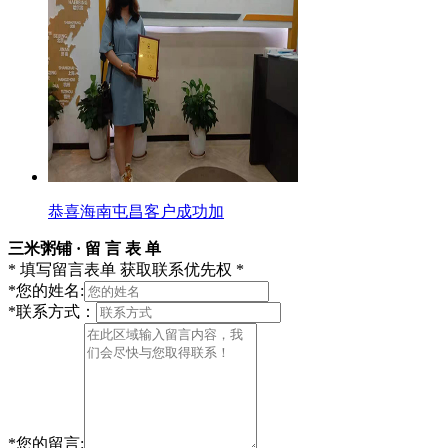
恭喜海南屯昌客户成功加
三米粥铺 · 留 言 表 单
* 填写留言表单 获取联系优先权 *
*
您的姓名:
*
联系方式：
*
您的留言: