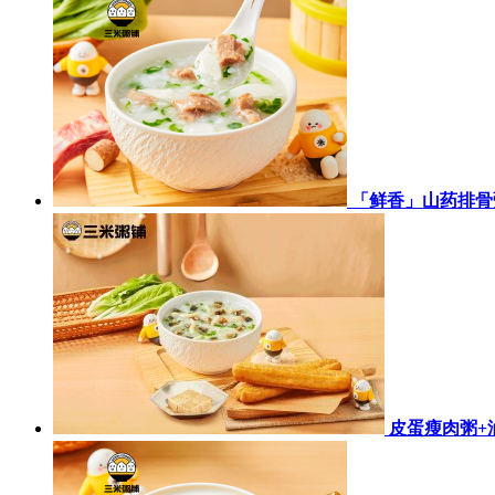
「鲜香」山药排骨
皮蛋瘦肉粥+