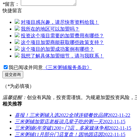
*
留言：
快捷留言
对项目感兴趣，请尽快寄资料给我！
我所在的地区可以加盟吗？
投资这个项目需要的加盟费用有哪些？
这个项目加盟商能获取哪些政策支持？
这个项目的加盟成功案例有哪些？
我想了解具体加盟细节，请与我联系！
我已阅读并同意
《三米粥铺服务条款》
提交咨询
（
*
为必填项）
温馨提醒：
创业有风险，投资需谨慎。为规避加盟投资风险，
相关推荐
喜报！三米粥铺入选2022全球连锁餐饮品牌
2022-11-22
三米粥铺加盟店老板说几辈子吃的粥一天
2022-11-15
三米粥铺6年突破1200+门店，多家媒体争相
2022-11-15
三米粥铺11月部分门店复盘！因地因店因
2022-11-15