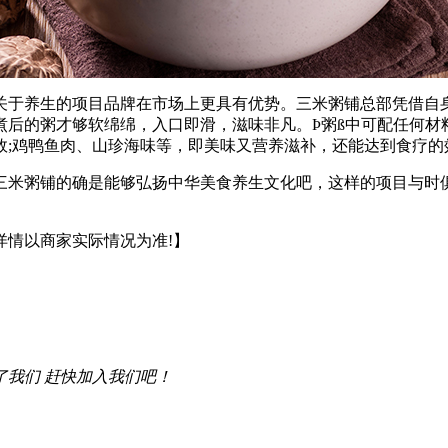
于养生的项目品牌在市场上更具有优势。三米粥铺总部凭借自身
煮后的粥才够软绵绵，入口即滑，滋味非凡。Þ粥ß中可配任何材
效;鸡鸭鱼肉、山珍海味等，即美味又营养滋补，还能达到食疗的
米粥铺的确是能够弘扬中华美食养生文化吧，这样的项目与时俱
详情以商家实际情况为准!】
了我们 赶快加入我们吧！