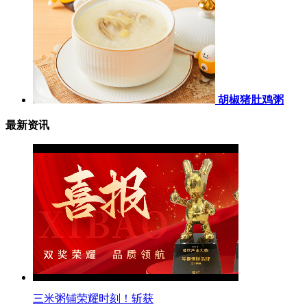
胡椒猪肚鸡粥
最新资讯
三米粥铺荣耀时刻！斩获