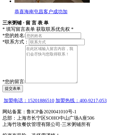
恭喜海南屯昌客户成功加
三米粥铺 · 留 言 表 单
* 填写留言表单 获取联系优先权 *
*
您的姓名:
*
联系方式：
*
您的留言:
提交表单
加盟电话：15201886510
加盟热线：400-9217-053
网站备案：鲁ICP备2020041010号-1
总部：上海市长宁区SOHO中山广场A座506
上海竹玫餐饮管理有限公司·三米粥铺所有