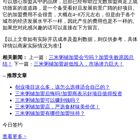
可以放心加盟其中的品牌，总部已经帮助过无数加盟商走上成
功致富的道道路，是一个备受看好且发展前景广阔的好项目。
它的加盟费用不会很贵，大概在4~8万元左右，但是由于各个
城市的经济发展水平不一样，因此产生的费用也是不一样的。
如果您对此感兴趣的话可以直接在下方留言。
【以上文章如有实际开店成本及盈利数据，则仅供参考，具体
详情以商家实际情况为准!】
相关新闻：
上一篇：
三米粥铺加盟会亏吗？加盟失败原因总
结！
下一篇：
三米粥铺加盟超低投入，市场潜力巨大！
--
推荐文章
创业项目这么多，该怎么选择适合自己的？
三米粥铺加盟后悔吗?加盟商表示好项目值得投资
三米粥铺加盟可以赚到钱吗？
三米粥铺加盟店，严选食材味美价优！
三米粥铺加盟有哪些加盟扶持？
今日签约
查看更多 >