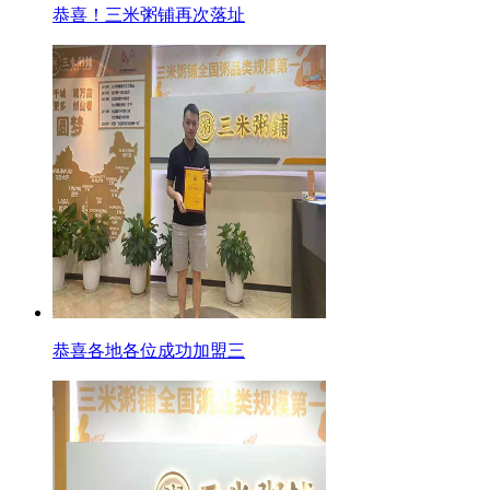
恭喜！三米粥铺再次落址
恭喜各地各位成功加盟三