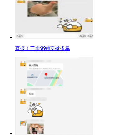
喜报！三米粥铺安徽省阜