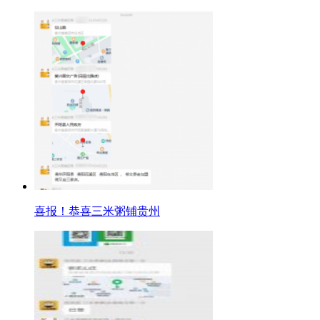
喜报！恭喜三米粥铺贵州