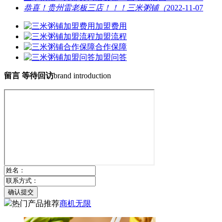
恭喜！贵州雷老板三店！！！三米粥铺（
2022-11-07
加盟费用
加盟流程
合作保障
加盟问答
留言 等待回访
brand introduction
确认提交
热门产品推荐
商机无限