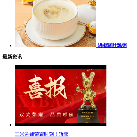
胡椒猪肚鸡粥
最新资讯
三米粥铺荣耀时刻！斩获