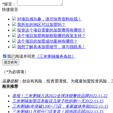
*
留言：
快捷留言
对项目感兴趣，请尽快寄资料给我！
我所在的地区可以加盟吗？
投资这个项目需要的加盟费用有哪些？
这个项目加盟商能获取哪些政策支持？
这个项目的加盟成功案例有哪些？
我想了解具体加盟细节，请与我联系！
我已阅读并同意
《三米粥铺服务条款》
提交咨询
（
*
为必填项）
温馨提醒：
创业有风险，投资需谨慎。为规避加盟投资风险，
相关推荐
喜报！三米粥铺入选2022全球连锁餐饮品牌
2022-11-22
三米粥铺加盟店老板说几辈子吃的粥一天
2022-11-15
三米粥铺6年突破1200+门店，多家媒体争相
2022-11-15
三米粥铺11月部分门店复盘！因地因店因
2022-11-15