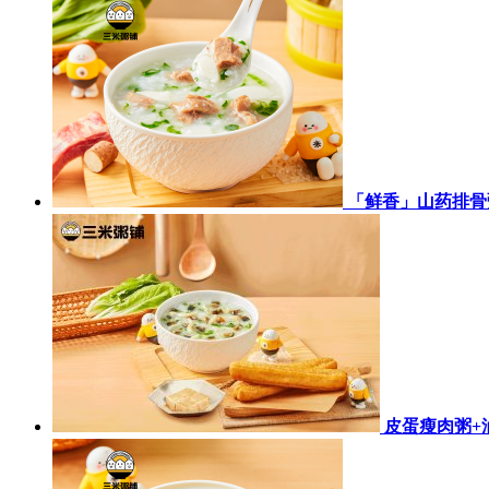
「鲜香」山药排骨
皮蛋瘦肉粥+