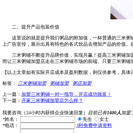
二、提升产品包装价值
这里说的就是提升我们粥品的附加值，一杯普通的三米粥铺
上广告宣传，展示出具有特色的各式饮品去增加产品的价值。
三米粥铺不断提升品牌价值，实现共赢！提高三米粥铺加盟
而让三米粥铺加盟店走在三米粥铺市场的前端。只要三米粥铺
【以上文章如有实际开店成本及盈利数据，则仅供参考，具体
标签：
三米粥铺加盟
粥铺加盟
粥店加盟
上一篇：
加盟三米粥铺一对一指导，开店成功致富！
下一篇：
开家三米粥铺加盟店怎么样？
我要咨询
（24小时内获得企业快速回复）
目前已有
1400人
加盟
*
姓名：
先生
女士
*
电话：
3秒免费申请资料