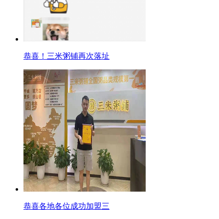
恭喜！三米粥铺再次落址
恭喜各地各位成功加盟三