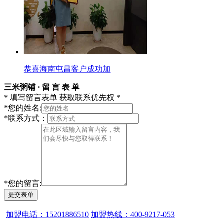
恭喜海南屯昌客户成功加
三米粥铺 · 留 言 表 单
* 填写留言表单 获取联系优先权 *
*
您的姓名:
*
联系方式：
*
您的留言:
提交表单
加盟电话：15201886510
加盟热线：400-9217-053