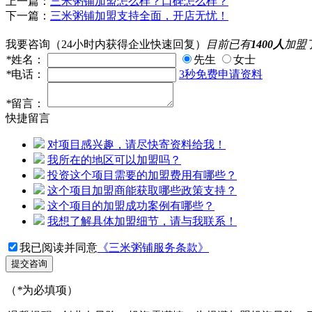
上一篇：
三米粥铺加盟怎么样？口碑怎么样？
下一篇：
三米粥铺加盟支持全面，开店无忧！
我要咨询
（24小时内获得企业快速回复）
目前已有
1400人
加盟
*
姓名：
先生
女士
*
电话：
3秒免费申请资料
*
留言：
快捷留言
对项目感兴趣，请尽快寄资料给我！
我所在的地区可以加盟吗？
投资这个项目需要的加盟费用有哪些？
这个项目加盟商能获取哪些政策支持？
这个项目的加盟成功案例有哪些？
我想了解具体加盟细节，请与我联系！
我已阅读并同意
《三米粥铺服务条款》
提交咨询
（
*
为必填项）