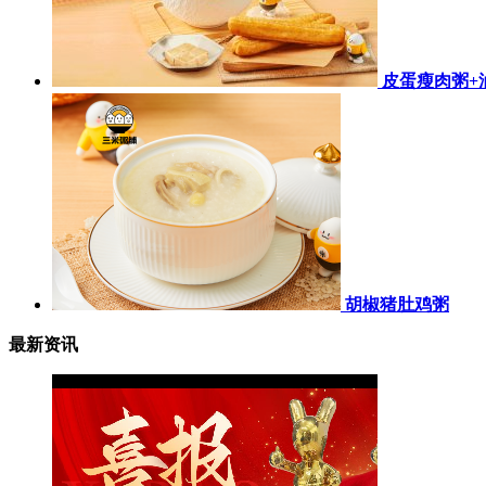
皮蛋瘦肉粥+
胡椒猪肚鸡粥
最新资讯