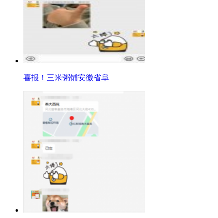
喜报！三米粥铺安徽省阜