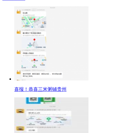
喜报！恭喜三米粥铺贵州