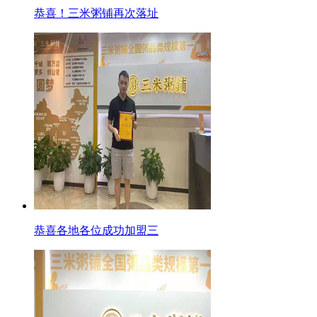
恭喜！三米粥铺再次落址
恭喜各地各位成功加盟三