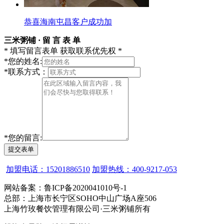
恭喜海南屯昌客户成功加
三米粥铺 · 留 言 表 单
* 填写留言表单 获取联系优先权 *
*
您的姓名:
*
联系方式：
*
您的留言:
提交表单
加盟电话：15201886510
加盟热线：400-9217-053
网站备案：鲁ICP备2020041010号-1
总部：上海市长宁区SOHO中山广场A座506
上海竹玫餐饮管理有限公司·三米粥铺所有