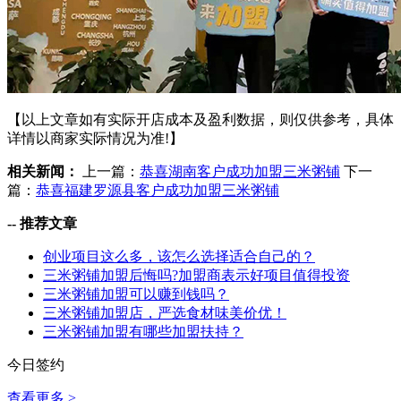
【以上文章如有实际开店成本及盈利数据，则仅供参考，具体
详情以商家实际情况为准!】
相关新闻：
上一篇：
恭喜湖南客户成功加盟三米粥铺
下一
篇：
恭喜福建罗源县客户成功加盟三米粥铺
--
推荐文章
创业项目这么多，该怎么选择适合自己的？
三米粥铺加盟后悔吗?加盟商表示好项目值得投资
三米粥铺加盟可以赚到钱吗？
三米粥铺加盟店，严选食材味美价优！
三米粥铺加盟有哪些加盟扶持？
今日签约
查看更多 >