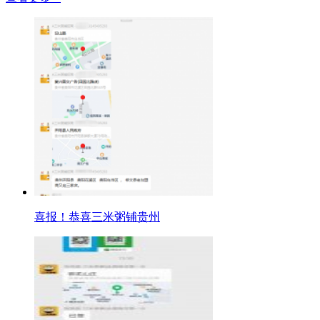
喜报！恭喜三米粥铺贵州