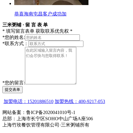
恭喜海南屯昌客户成功加
三米粥铺 · 留 言 表 单
* 填写留言表单 获取联系优先权 *
*
您的姓名:
*
联系方式：
*
您的留言:
提交表单
加盟电话：15201886510
加盟热线：400-9217-053
网站备案：鲁ICP备2020041010号-1
总部：上海市长宁区SOHO中山广场A座506
上海竹玫餐饮管理有限公司·三米粥铺所有