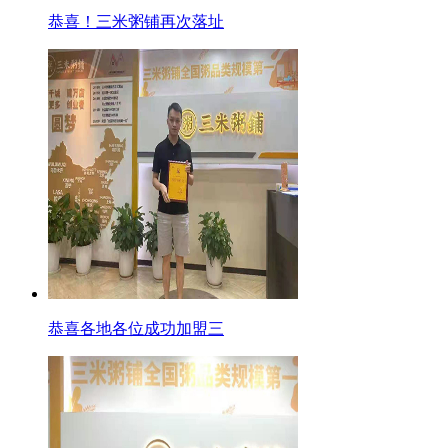
恭喜！三米粥铺再次落址
恭喜各地各位成功加盟三