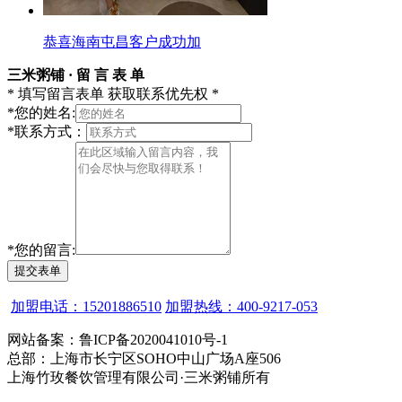
恭喜海南屯昌客户成功加
三米粥铺 · 留 言 表 单
* 填写留言表单 获取联系优先权 *
*
您的姓名:
*
联系方式：
*
您的留言:
提交表单
加盟电话：15201886510
加盟热线：400-9217-053
网站备案：鲁ICP备2020041010号-1
总部：上海市长宁区SOHO中山广场A座506
上海竹玫餐饮管理有限公司·三米粥铺所有