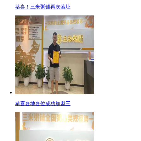
恭喜！三米粥铺再次落址
恭喜各地各位成功加盟三