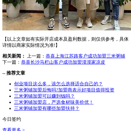
【以上文章如有实际开店成本及盈利数据，则仅供参考，具体
详情以商家实际情况为准!】
相关新闻：
上一篇：
恭喜上海江苏路客户成功加盟三米粥铺
下一篇：
恭喜长沙马栏山客户成功加盟漠漠家凉皮
--
推荐文章
创业项目这么多，该怎么选择适合自己的？
三米粥铺加盟后悔吗?加盟商表示好项目值得投资
三米粥铺加盟可以赚到钱吗？
三米粥铺加盟店，严选食材味美价优！
三米粥铺加盟有哪些加盟扶持？
今日签约
查看更多 >