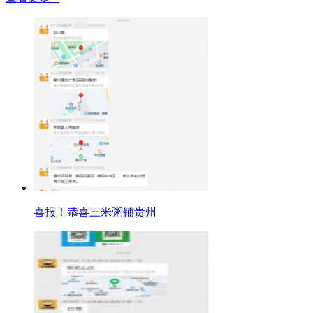
喜报！恭喜三米粥铺贵州