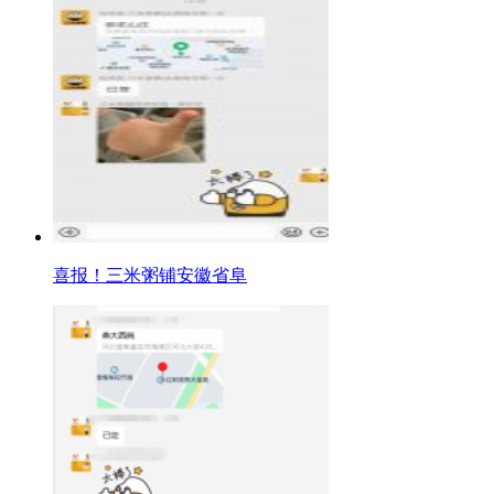
喜报！三米粥铺安徽省阜