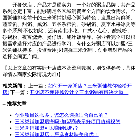
开餐饮店，产品才是硬实力。一个好的粥店品牌，其产品
系列必定丰富，能够满足各区域消费者全方面的饮食需求。全
国粥铺排名前十的三米粥铺以暖心粥为特色，发展出海鲜粥、
蔬菜粥、甜粥、咸粥、五谷杂粮粥、砂锅粥、夏季水果冰粥等
多个系列;不仅如此，还有南北小吃、广式小点心、酸辣粉、
砂锅粉、夜宵烧烤、煲仔饭、鲍汁饭等等。创业者完全可以根
据需求选择对应的产品进行学习。有什么好粥店可以加盟?三
米粥铺扶持多、投资费用少!选择三米粥铺，创业者对产品的
选择空间更广阔。
【以上文章如有实际开店成本及盈利数据，则仅供参考，具体
详情以商家实际情况为准!】
相关新闻：
上一篇：
如何开一家粥店？三米粥铺教你轻松开
店!
下一篇：
开粥店不懂装修设计？三米粥铺有解决之道！
--
推荐文章
创业项目这么多，该怎么选择适合自己的？
三米粥铺加盟后悔吗?加盟商表示好项目值得投资
三米粥铺加盟可以赚到钱吗？
三米粥铺加盟店，严选食材味美价优！