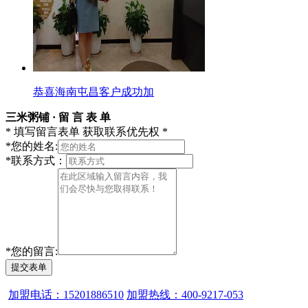
恭喜海南屯昌客户成功加
三米粥铺 · 留 言 表 单
* 填写留言表单 获取联系优先权 *
*
您的姓名:
*
联系方式：
*
您的留言:
提交表单
加盟电话：15201886510
加盟热线：400-9217-053