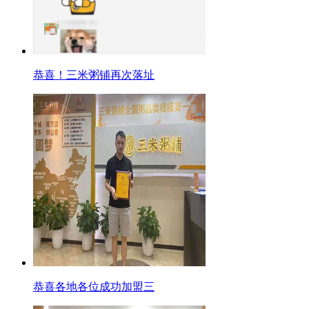
恭喜！三米粥铺再次落址
恭喜各地各位成功加盟三