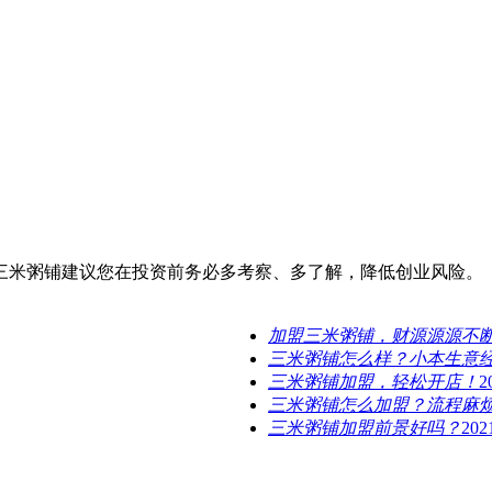
三米粥铺建议您在投资前务必多考察、多了解，降低创业风险。
加盟三米粥铺，财源源源不
三米粥铺怎么样？小本生意
三米粥铺加盟，轻松开店！
2
三米粥铺怎么加盟？流程麻
三米粥铺加盟前景好吗？
202