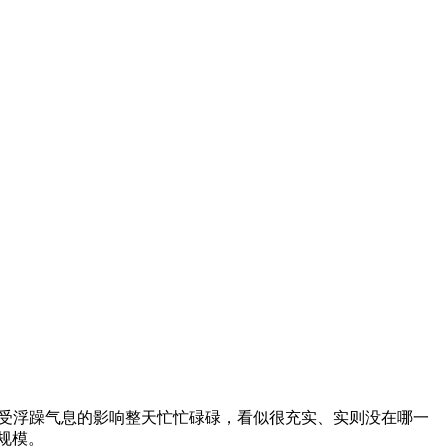
人受浮躁气息的影响整天忙忙碌碌，看似很充实、实则没在哪一
规模。