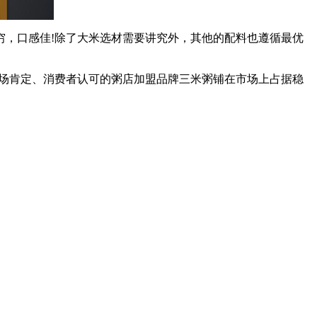
，口感佳!除了大米选材需要讲究外，其他的配料也遵循最优
场肯定、消费者认可的粥店加盟品牌三米粥铺在市场上占据稳