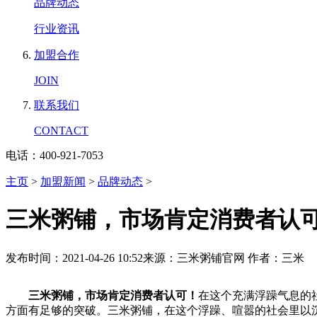
品牌动态
行业资讯
加盟合作
JOIN
联系我们
CONTACT
电话：400-921-7053
主页
>
加盟新闻
>
品牌动态
>
三米粥铺，市场肯定消费者认
发布时间：2021-04-26 10:52
来源：三米粥铺官网
作者：三米
三米粥铺，市场肯定消费者认可！
在这个充满浮躁气息的
方面有足够的突破。三米粥铺，在这个浮躁、喧嚣的社会里以沉