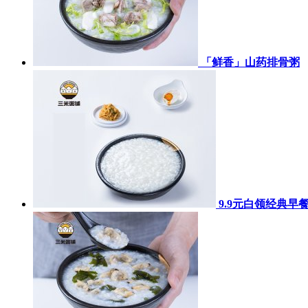
「鲜香」山药排骨粥
9.9元白领经典早