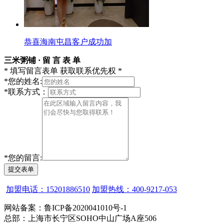
恭喜海南屯昌客户成功加
三米粥铺 · 留 言 表 单
* 填写留言表单 获取联系优先权 *
*
您的姓名:
*
联系方式：
*
您的留言:
提交表单
加盟电话：15201886510
加盟热线：400-9217-053
网站备案：鲁ICP备2020041010号-1
总部：上海市长宁区SOHO中山广场A座506