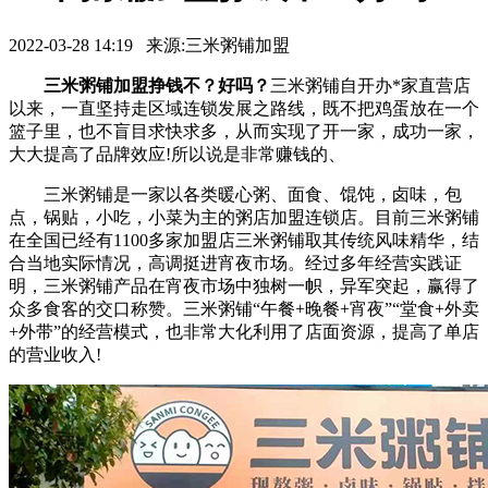
2022-03-28 14:19 来源:三米粥铺加盟
三米粥铺加盟挣钱不？好吗？
三米粥铺自开办*家直营店
以来，一直坚持走区域连锁发展之路线，既不把鸡蛋放在一个
篮子里，也不盲目求快求多，从而实现了开一家，成功一家，
大大提高了品牌效应!所以说是非常赚钱的、
三米粥铺是一家以各类暖心粥、面食、馄饨，卤味，包
点，锅贴，小吃，小菜为主的粥店加盟连锁店。目前三米粥铺
在全国已经有1100多家加盟店三米粥铺取其传统风味精华，结
合当地实际情况，高调挺进宵夜市场。经过多年经营实践证
明，三米粥铺产品在宵夜市场中独树一帜，异军突起，赢得了
众多食客的交口称赞。三米粥铺“午餐+晚餐+宵夜”“堂食+外卖
+外带”的经营模式，也非常大化利用了店面资源，提高了单店
的营业收入!