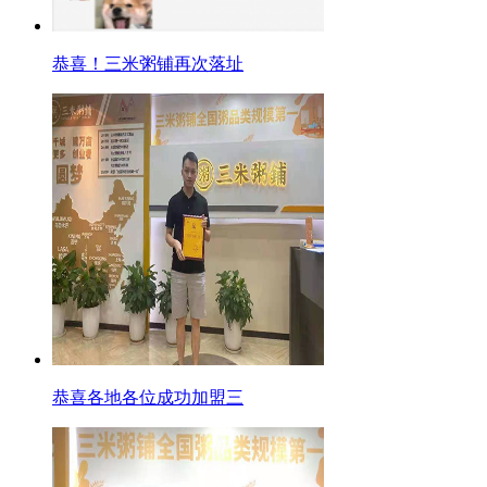
恭喜！三米粥铺再次落址
恭喜各地各位成功加盟三