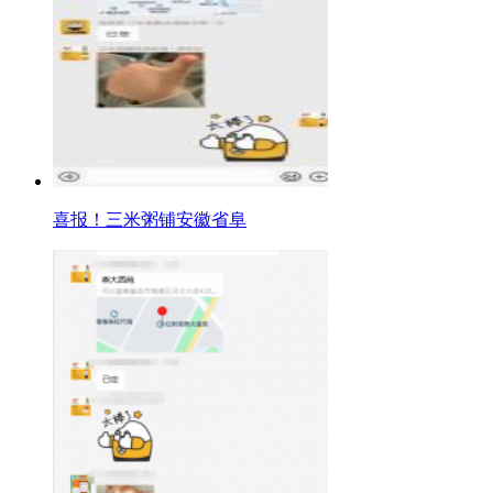
喜报！三米粥铺安徽省阜