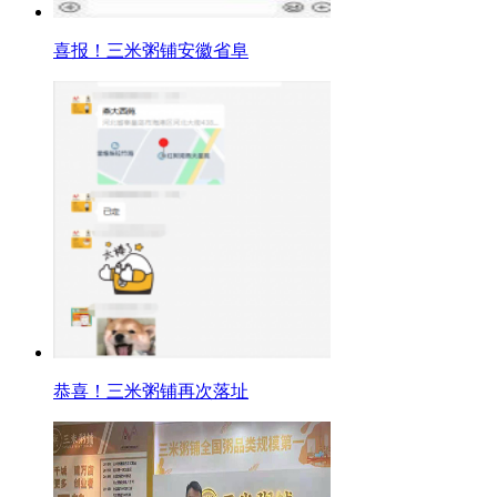
喜报！三米粥铺安徽省阜
恭喜！三米粥铺再次落址