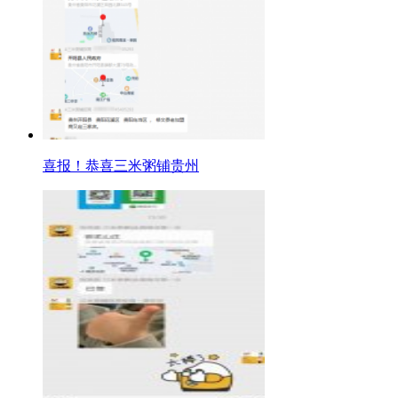
喜报！恭喜三米粥铺贵州