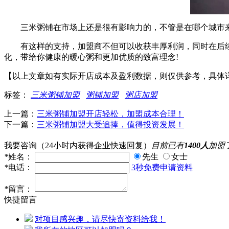
三米粥铺在市场上还是很有影响力的，不管是在哪个城市来
有这样的支持，加盟商不但可以收获丰厚利润，同时在后续
化，带给你健康的暖心粥和更加优质的致富理念!
【以上文章如有实际开店成本及盈利数据，则仅供参考，具体
标签：
三米粥铺加盟
粥铺加盟
粥店加盟
上一篇：
三米粥铺加盟开店轻松，加盟成本合理！
下一篇：
三米粥铺加盟大受追捧，值得投资发展！
我要咨询
（24小时内获得企业快速回复）
目前已有
1400人
加盟
*
姓名：
先生
女士
*
电话：
3秒免费申请资料
*
留言：
快捷留言
对项目感兴趣，请尽快寄资料给我！