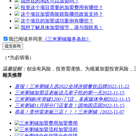
我所在的地区可以加盟吗？
投资这个项目需要的加盟费用有哪些？
这个项目加盟商能获取哪些政策支持？
这个项目的加盟成功案例有哪些？
我想了解具体加盟细节，请与我联系！
我已阅读并同意
《三米粥铺服务条款》
提交咨询
（
*
为必填项）
温馨提醒：
创业有风险，投资需谨慎。为规避加盟投资风险，
相关推荐
喜报！三米粥铺入选2022全球连锁餐饮品牌
2022-11-22
三米粥铺加盟店老板说几辈子吃的粥一天
2022-11-15
三米粥铺6年突破1200+门店，多家媒体争相
2022-11-15
三米粥铺11月部分门店复盘！因地因店因
2022-11-15
恭喜！贵州雷老板三店！！！三米粥铺（
2022-11-07
加盟费用
加盟流程
合作保障