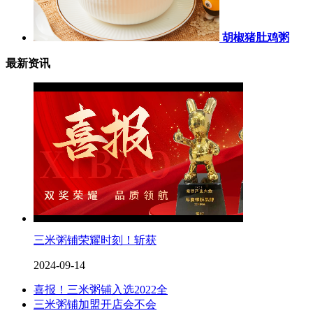
胡椒猪肚鸡粥
最新资讯
三米粥铺荣耀时刻！斩获
2024-09-14
喜报！三米粥铺入选2022全
三米粥铺加盟开店会不会