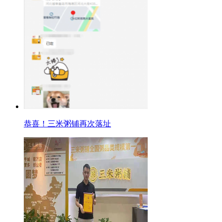
恭喜！三米粥铺再次落址