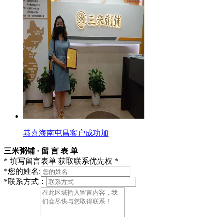
恭喜海南屯昌客户成功加
三米粥铺 · 留 言 表 单
* 填写留言表单 获取联系优先权 *
*
您的姓名:
*
联系方式：