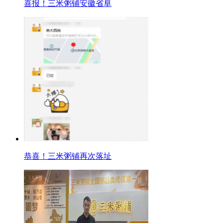
喜报！三米粥铺安徽省阜
恭喜！三米粥铺再次落址