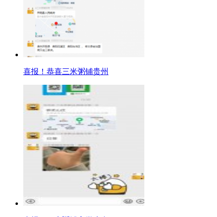
喜报！恭喜三米粥铺贵州