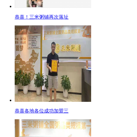
恭喜！三米粥铺再次落址
恭喜各地各位成功加盟三