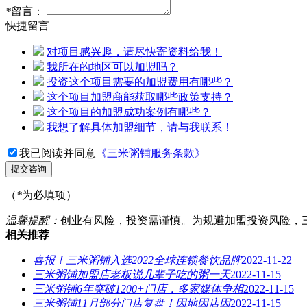
*
留言：
快捷留言
对项目感兴趣，请尽快寄资料给我！
我所在的地区可以加盟吗？
投资这个项目需要的加盟费用有哪些？
这个项目加盟商能获取哪些政策支持？
这个项目的加盟成功案例有哪些？
我想了解具体加盟细节，请与我联系！
我已阅读并同意
《三米粥铺服务条款》
提交咨询
（
*
为必填项）
温馨提醒：
创业有风险，投资需谨慎。为规避加盟投资风险，
相关推荐
喜报！三米粥铺入选2022全球连锁餐饮品牌
2022-11-22
三米粥铺加盟店老板说几辈子吃的粥一天
2022-11-15
三米粥铺6年突破1200+门店，多家媒体争相
2022-11-15
三米粥铺11月部分门店复盘！因地因店因
2022-11-15