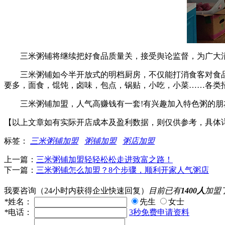
三米粥铺将继续把好食品质量关，接受舆论监督，为广大消
三米粥铺如今半开放式的明档厨房，不仅能打消食客对食品安
要多，面食，馄饨，卤味，包点，锅贴，小吃，小菜……各类
三米粥铺加盟，人气高赚钱有一套!有兴趣加入特色粥的朋
【以上文章如有实际开店成本及盈利数据，则仅供参考，具体
标签：
三米粥铺加盟
粥铺加盟
粥店加盟
上一篇：
三米粥铺加盟轻轻松松走进致富之路！
下一篇：
三米粥铺怎么加盟？8个步骤，顺利开家人气粥店
我要咨询
（24小时内获得企业快速回复）
目前已有
1400人
加盟
*
姓名：
先生
女士
*
电话：
3秒免费申请资料