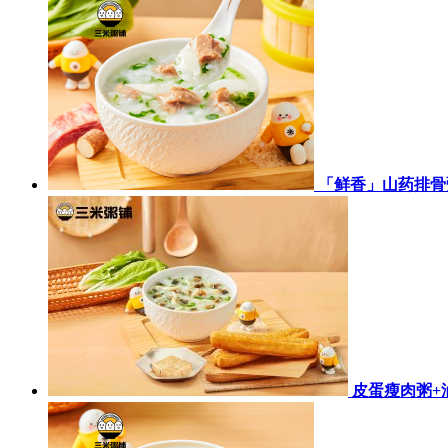
「鲜香」山药排骨
皮蛋瘦肉粥+