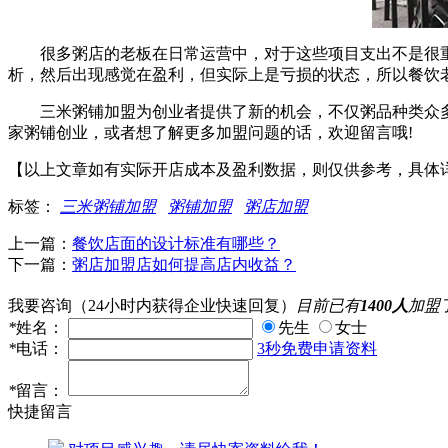
很多粥店的老板在日常运营中，对于这些项目支出不是很重
析，然后出现感觉在盈利，但实际上是亏损的状态，所以餐饮
三米粥铺加盟为创业者提供了新的机会，不仅粥品种类众多
家粥铺创业，或者想了解更多加盟问题的话，欢迎留言哦!
【以上文章如有实际开店成本及盈利数据，则仅供参考，具体
标签：
三米粥铺加盟
粥铺加盟
粥店加盟
上一篇：
餐饮店面的设计标准有哪些？
下一篇：
粥店加盟店如何提高店内收益？
我要咨询
（24小时内获得企业快速回复）
目前已有
1400人
加盟
*
姓名：
先生
女士
*
电话：
3秒免费申请资料
*
留言：
快捷留言