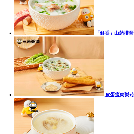
「鲜香」山药排骨
皮蛋瘦肉粥+