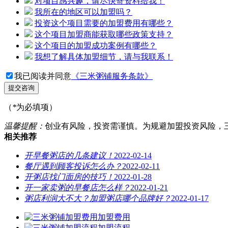
对项目感兴趣，请尽快寄资料给我！
我所在的地区可以加盟吗？
投资这个项目需要的加盟费用有哪些？
这个项目加盟商能获取哪些政策支持？
这个项目的加盟成功案例有哪些？
我想了解具体加盟细节，请与我联系！
我已阅读并同意
《三米粥铺服务条款》
提交咨询
（
*
为必填项）
温馨提醒：
创业有风险，投资需谨慎。为规避加盟投资风险，
相关推荐
开早餐粥店的几条建议！
2022-02-14
餐厅遇到顾客投诉怎么办？
2022-02-11
开粥店找门面房的技巧！
2022-01-28
开一家卖粥的早餐店怎么样？
2022-01-21
粥店利润大不大？加盟粥店哪个品牌好？
2022-01-17
加盟费用
加盟流程