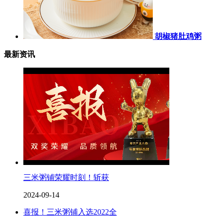
胡椒猪肚鸡粥
最新资讯
三米粥铺荣耀时刻！斩获
2024-09-14
喜报！三米粥铺入选2022全