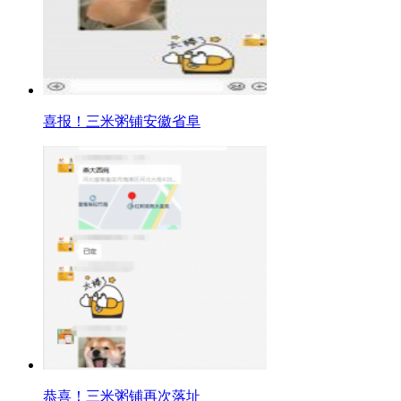
喜报！三米粥铺安徽省阜
恭喜！三米粥铺再次落址