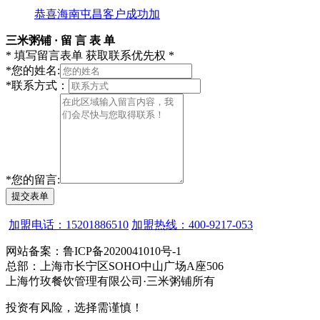
恭喜海南屯昌客户成功加
三米粥铺 · 留 言 表 单
* 填写留言表单 获取联系优先权 *
*
您的姓名:
*
联系方式：
*
您的留言:
提交表单
加盟电话：15201886510
加盟热线：400-9217-053
网站备案：鲁ICP备2020041010号-1
总部：上海市长宁区SOHO中山广场A座506
上海竹玫餐饮管理有限公司·三米粥铺所有
投资有风险，选择需谨慎！