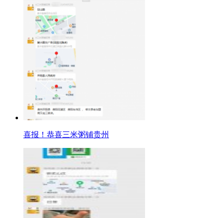
喜报！恭喜三米粥铺贵州