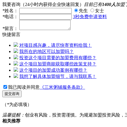
我要咨询
（24小时内获得企业快速回复）
目前已有
1400人
加盟
*
姓名：
先生
女士
*
电话：
3秒免费申请资料
*
留言：
快捷留言
对项目感兴趣，请尽快寄资料给我！
我所在的地区可以加盟吗？
投资这个项目需要的加盟费用有哪些？
这个项目加盟商能获取哪些政策支持？
这个项目的加盟成功案例有哪些？
我想了解具体加盟细节，请与我联系！
我已阅读并同意
《三米粥铺服务条款》
提交咨询
（
*
为必填项）
温馨提醒：
创业有风险，投资需谨慎。为规避加盟投资风险，
相关推荐