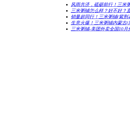
风雨共济，砥砺前行！三米
三米粥铺怎么样？好不好？
销量超同行！三米粥铺(紫荆
生意火爆！三米粥铺内蒙古(
三米粥铺-美团外卖全国10