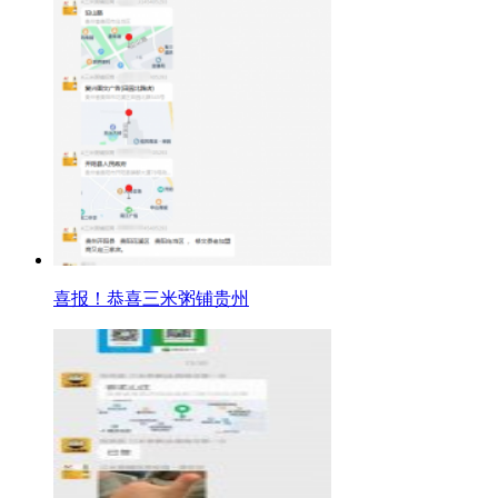
喜报！恭喜三米粥铺贵州