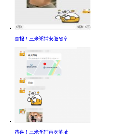
喜报！三米粥铺安徽省阜
恭喜！三米粥铺再次落址