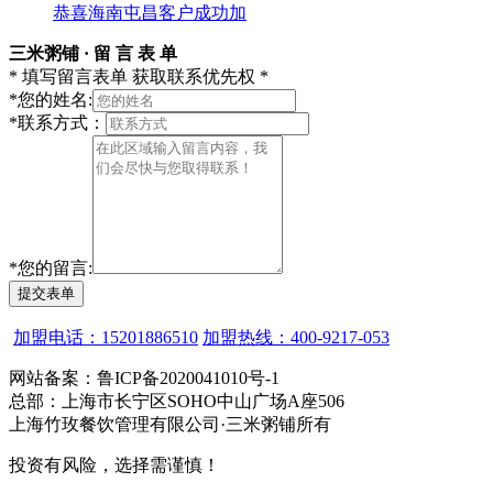
恭喜海南屯昌客户成功加
三米粥铺 · 留 言 表 单
* 填写留言表单 获取联系优先权 *
*
您的姓名:
*
联系方式：
*
您的留言:
提交表单
加盟电话：15201886510
加盟热线：400-9217-053
网站备案：鲁ICP备2020041010号-1
总部：上海市长宁区SOHO中山广场A座506
上海竹玫餐饮管理有限公司·三米粥铺所有
投资有风险，选择需谨慎！