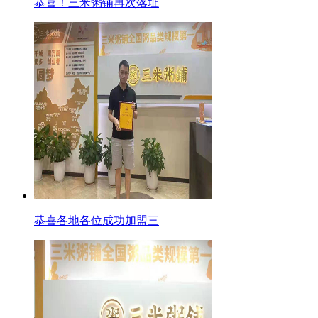
恭喜！三米粥铺再次落址
恭喜各地各位成功加盟三