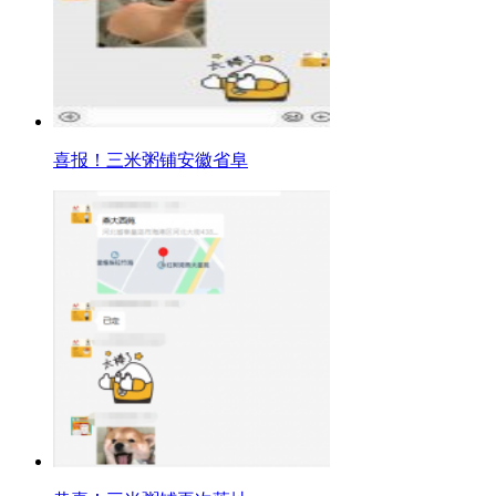
喜报！三米粥铺安徽省阜