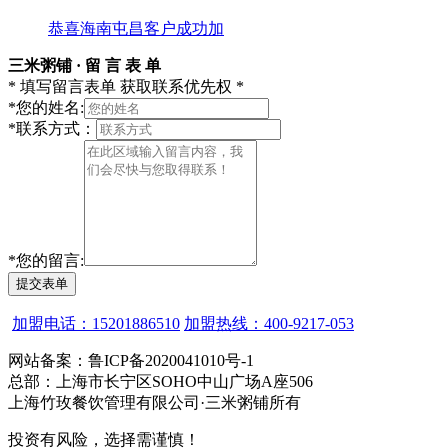
恭喜海南屯昌客户成功加
三米粥铺 · 留 言 表 单
* 填写留言表单 获取联系优先权 *
*
您的姓名:
*
联系方式：
*
您的留言:
提交表单
加盟电话：15201886510
加盟热线：400-9217-053
网站备案：鲁ICP备2020041010号-1
总部：上海市长宁区SOHO中山广场A座506
上海竹玫餐饮管理有限公司·三米粥铺所有
投资有风险，选择需谨慎！