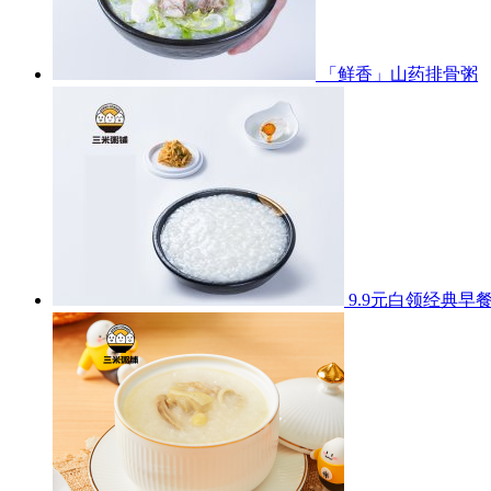
「鲜香」山药排骨粥
9.9元白领经典早