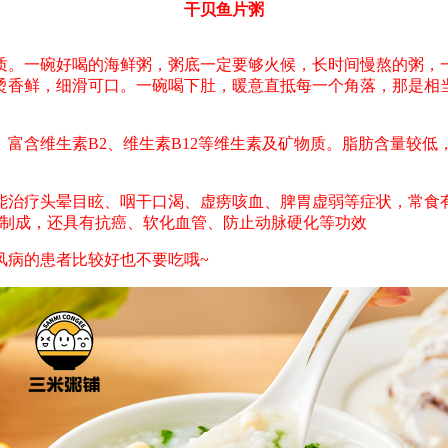
干贝鱼片粥
。一碗好喝的海鲜粥，粥底一定要够火候，长时间慢熬的粥，一
烫香鲜，细滑可口。一碗喝下肚，暖意直抵每一个角落，那是相
含维生素B2、维生素B12等维生素及矿物质。脂肪含量较低
疗头晕目眩、咽干口渴、虚痨咳血、脾胃虚弱等症状，常食有
干制成，还具有抗癌、软化血管、防止动脉硬化等功效
病的患者比较好也不要吃哦~