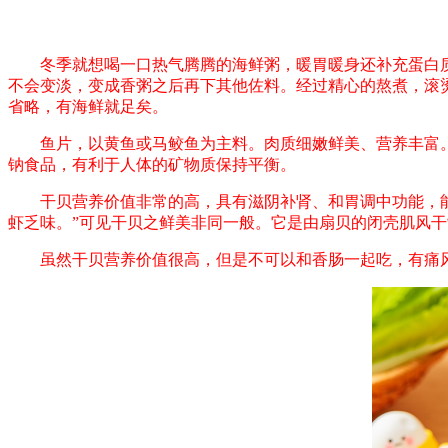
冬季就想喝一口热气腾腾的海鲜粥，暖胃暖身还补充蛋白质
不会变淡，变成香粥之后再下其他佐料。经过精心的熬煮，滚
省略，有海鲜就足矣。
鱼片，以黄鱼或马鲛鱼为主料。肉质细嫩鲜美、营养丰富。富
钠食品，有利于人体的矿物质保持平衡。
干贝营养价值非常的高，具有滋阴补肾、和胃调中功能，能治
虾乏味。”可见干贝之鲜美非同一般。它是由扇贝的闭壳肌风
虽然干贝营养价值很高，但是不可以和香肠一起吃，有痛风