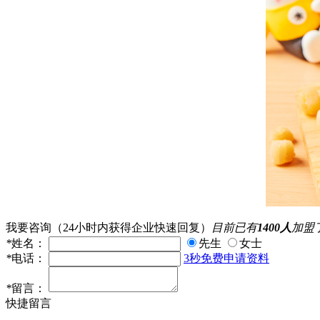
我要咨询
（24小时内获得企业快速回复）
目前已有
1400人
加盟
*
姓名：
先生
女士
*
电话：
3秒免费申请资料
*
留言：
快捷留言