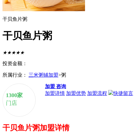
干贝鱼片粥
干贝鱼片粥
★
★
★
★
★
投资金额：
所属行业：
三米粥铺加盟
>粥
加盟
咨询
加盟详情
加盟优势
加盟流程
快捷留言
1300家
门店
干贝鱼片粥
加盟详情