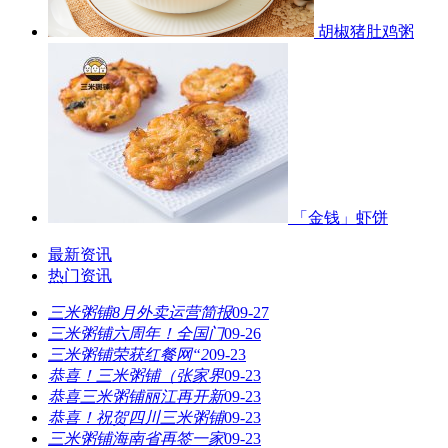
胡椒猪肚鸡粥
「金钱」虾饼
最新资讯
热门资讯
三米粥铺8月外卖运营简报
09-27
三米粥铺六周年！全国门
09-26
三米粥铺荣获红餐网“2
09-23
恭喜！三米粥铺（张家界
09-23
恭喜三米粥铺丽江再开新
09-23
恭喜！祝贺四川三米粥铺
09-23
三米粥铺海南省再签一家
09-23