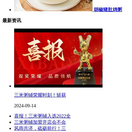
胡椒猪肚鸡粥
最新资讯
三米粥铺荣耀时刻！斩获
2024-09-14
喜报！三米粥铺入选2022全
三米粥铺加盟开店会不会
风雨共济，砥砺前行！三