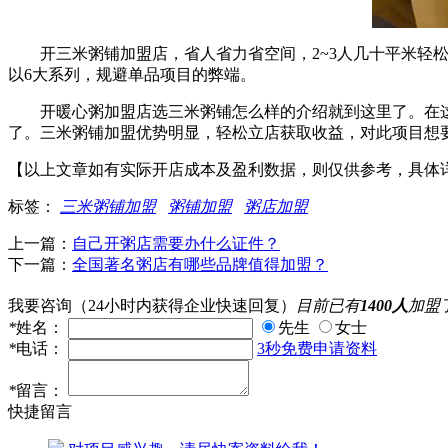
开三米粥铺加盟店，省人省力省空间，2~3人几十平米轻松
以6大系列，规避单品项目的弊端。
开暖心粥加盟店选三米粥铺怎么样的介绍就到这里了。在这
了。三米粥铺加盟优势明显，轻松立店获取收益，对此项目想
【以上文章如有实际开店成本及盈利数据，则仅供参考，具体
标签：
三米粥铺加盟
粥铺加盟
粥店加盟
上一篇：
自己开粥店需要办什么证件？
下一篇：
全国著名粥店有哪些品牌值得加盟？
我要咨询
（24小时内获得企业快速回复）
目前已有
1400人
加盟
*
姓名：
先生
女士
*
电话：
3秒免费申请资料
*
留言：
快捷留言