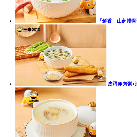
「鲜香」山药排骨
皮蛋瘦肉粥+