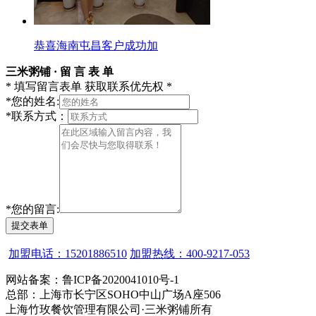
恭喜海南屯昌客户成功加
三米粥铺 · 留 言 表 单
* 填写留言表单 获取联系优先权 *
*
您的姓名:
*
联系方式：
*
您的留言:
提交表单
加盟电话：15201886510
加盟热线：400-9217-053
网站备案：鲁ICP备2020041010号-1
总部：上海市长宁区SOHO中山广场A座506
上海竹玫餐饮管理有限公司·三米粥铺所有