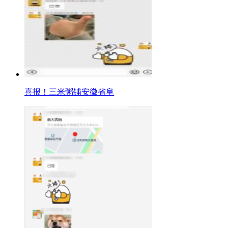
喜报！三米粥铺安徽省阜