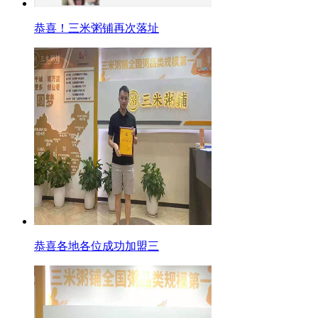
恭喜！三米粥铺再次落址
恭喜各地各位成功加盟三