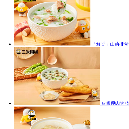
「鲜香」山药排骨
皮蛋瘦肉粥+