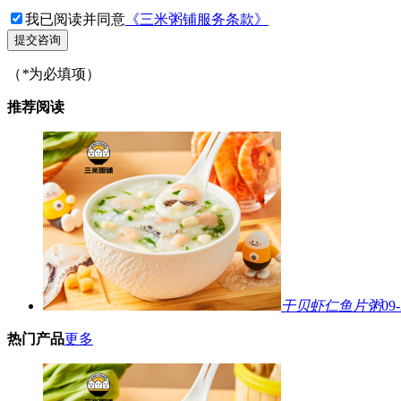
我已阅读并同意
《三米粥铺服务条款》
提交咨询
（
*
为必填项）
推荐阅读
干贝虾仁鱼片粥
09
热门产品
更多