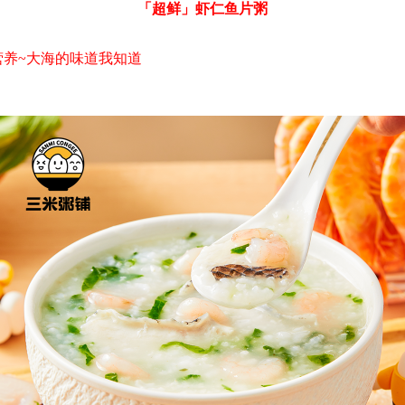
「超鲜」虾仁鱼片粥
养~大海的味道我知道