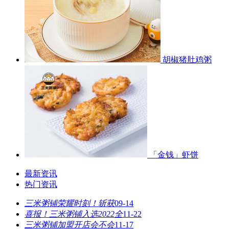
胡椒猪肚鸡粥
「金钱」虾饼
最新资讯
热门资讯
三米粥铺荣耀时刻！斩获
09-14
喜报！三米粥铺入选2022全
11-22
三米粥铺加盟开店会不会
11-17