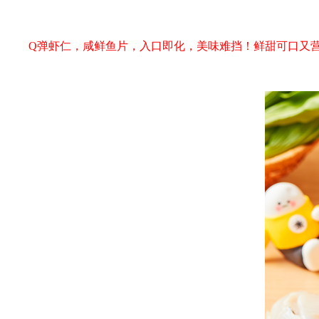
Q弹虾仁，咸鲜鱼片，入口即化，美味难挡！鲜甜可口又营